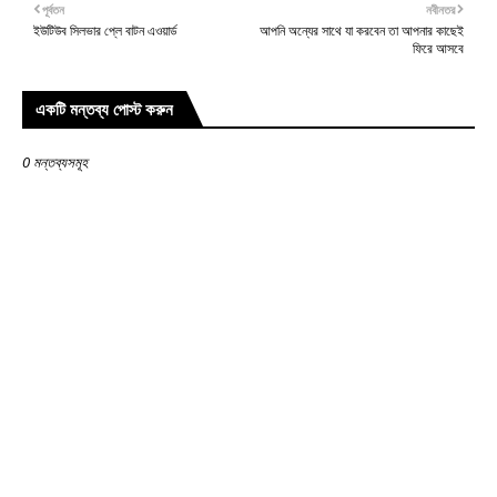
পূর্বতন
নবীনতর
ইউটিউব সিলভার প্লে বাটন এওয়ার্ড
আপনি অন্যের সাথে যা করবেন তা আপনার কাছেই
ফিরে আসবে
একটি মন্তব্য পোস্ট করুন
0 মন্তব্যসমূহ