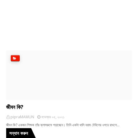
জীবন কি?
pipraMAMUN
নভেম্বর ০৫, ২০২১
জীবন কি? একজন শিক্ষক তাঁর ক্লাসরুমে পড়াচ্ছেন। তিনি একটা খালি বয়াম টেবিলের ওপরে রাখলে…
সন্ধান করুন