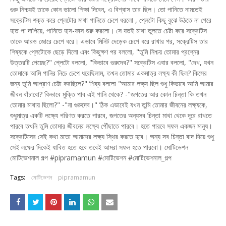
গুরু নিশ্চয়ই তাকে কোন ভালো শিক্ষা দিবেন, এ বিশ্বাস তার ছিল। তো পানিতে নামতেই
সক্রেটিস শক্ত করে প্লেটোর মাথা পানিতে চেপে ধরলো , প্লেটো কিছু বুঝে উঠতে না পেরে
হাত পা দাপিয়ে, পানিতে হাস-ফাস শুরু করলো। সে যতই মাথা তুলতে চেষ্টা করে সক্রেটিস
তাকে আরও জোরে চেপে ধরে। এভাবে মিনিট দেড়েক চেপে ধরে রাখার পর, সক্রেটিস তার
শিষ্যকে প্লেটোকে ছেড়ে দিলো এবং কিছুক্ষণ পর বললো, "তুমি নিশ্চয় তোমার প্রশ্নের
উত্তরটি পেয়েছ?" প্লেটো বললো, "কিভাবে গুরুদেব?" সক্রেটিস এবার বললো, "দেখ, যখন
তোমাকে আমি পানির নিচে চেপে ধরেছিলাম, তখন তোমার একমাত্র লক্ষ্য কী ছিল? কিসের
জন্য তুমি আপ্রাণ চেষ্টা করছিলে?" শিষ্য বললো "আমার লক্ষ্য ছিল শুধু কিভাবে আমি আমার
জীবন বাঁচাবো? কিভাবে মুক্তি পাব এই পানি থেকে? -"জগতের আর কোন চিন্তা কি তখন
তোমার মাথায় ছিলো?" -"না গুরুদেব।" ঠিক এভাবেই যখন তুমি তোমার জীবনের লক্ষ্যকে,
শুধুমাত্র একটি লক্ষ্যে পরিণত করতে পারবে, জগতের অন্যসব চিন্তা মাথা থেকে দূরে রাখতে
পারবে তখনি তুমি তোমার জীবনের লক্ষ্যে পৌঁছাতে পারবে। হতে পারবে সফল একজন মানুষ।
সক্রেটিসের সেই কথা মতো আমাদের লক্ষ্য স্থির করতে হবে। অন্য সব চিন্তা বাদ দিয়ে শুধু
সেই লক্ষের দিকেই ধাবিত হতে হবে তবেই আমরা সফল হতে পারবো। মোটিভেশন
মোটিভেশনাল গল্প #pipramamun #মোটিভেশন #মোটিভেশনাল_গল্প
Tags:
মোটিভেশন
pipramamun