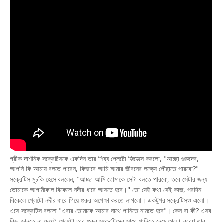
গ্রীক দার্শনিক সক্রেটিসকে একদিন তার শিষ্য প্লেটো জিজ্ঞেস করলো, "আচ্ছা গুরুদেব,
আপনি কি আমায় বলতে পারেন, কিভাবে আমি আমার জীবনের লক্ষ্যে পৌছাতে পারবো?"
সক্রেটিস মুচকি হেসে বললেন, "আচ্ছা আমি তোমাকে সেটা বলতে পারবো, তবে সেটার জন্য
তোমাকে আগামীকাল বিকেলে নদীর ধারে আসতে হবে।" তো যেই কথা সেই কাজ, পরদিন
বিকেলে প্লেটো নদীর ধারে গিয়ে গুরুর অপেক্ষা করতে লাগলো। একটুপর সক্রেটিসও এলো।
এসে সক্রেটিস বললো "এবার তোমাকে আমার সাথে পানিতে নামতে হবে"। কেন বা কী? এসব
কিছু জানতে না চেয়েই প্লেটো তার গুরুর সক্রেটিসের সাথে পানিতে নেমে গেল। কারণ তার