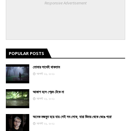
Responsive Advertisement
POPULAR POSTS
তোমার সাথেই থাকতাম
আগস্ট ২২, ২০২১
আকাশ হলে প্রেম টেকে না
আগস্ট ২২, ২০২১
অনেক মজবুত হয়ে যায় সেই সব লোক, যারা ভিতর থেকে ভেঙে পরে!
আগস্ট ২২, ২০২১