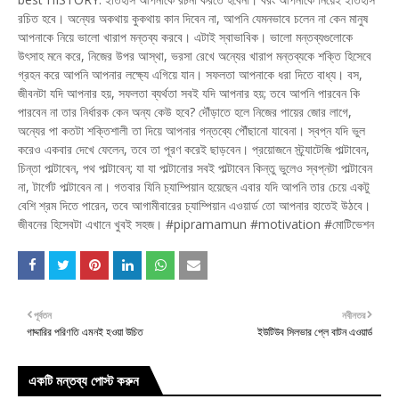
রচিত হবে। অন্যের অকথায় কুকথায় কান দিবেন না, আপনি যেমনভাবে চলেন না কেন মানুষ
আপনাকে নিয়ে ভালো খারাপ মন্তব্য করবে। এটাই স্বাভাবিক। ভালো মন্তব্যগুলোকে
উৎসাহ মনে করে, নিজের উপর আস্থা, ভরসা রেখে অন্যের খারাপ মন্তব্যকে শক্তি হিসেবে
গ্রহন করে আপনি আপনার লক্ষ্যে এগিয়ে যান। সফলতা আপনাকে ধরা দিতে বাধ্য। বস,
জীবনটা যদি আপনার হয়, সফলতা ব্যর্থতা সবই যদি আপনার হয়; তবে আপনি পারবেন কি
পারবেন না তার নির্ধারক কেন অন্য কেউ হবে? দৌঁড়াতে হলে নিজের পায়ের জোর লাগে,
অন্যের পা কতটা শক্তিশালী তা দিয়ে আপনার গন্তব্যে পৌঁছানো যাবেনা। স্বপ্ন যদি ভুল
করেও একবার দেখে ফেলেন, তবে তা পূরণ করেই ছাড়বেন। প্রয়োজনে স্ট্র্যাটেজি পাল্টাবেন,
চিন্তা পাল্টাবেন, পথ পাল্টাবেন; যা যা পাল্টানোর সবই পাল্টাবেন কিন্তু ভুলেও স্বপ্নটা পাল্টাবেন
না, টার্গেট পাল্টাবেন না। গতবার যিনি চ্যাম্পিয়ান হয়েছেন এবার যদি আপনি তার চেয়ে একটু
বেশি শ্রম দিতে পারেন, তবে আগামীবারের চ্যাম্পিয়ান এওয়ার্ড তো আপনার হাতেই উঠবে।
জীবনের হিসেবটা এখানে খুবই সহজ। #pipramamun #motivation #মোটিভেশন
পূর্বতন
নবীনতর
গাদ্দারির পরিণতি এমনই হওয়া উচিত
ইউটিউব সিলভার প্লে বাটন এওয়ার্ড
একটি মন্তব্য পোস্ট করুন