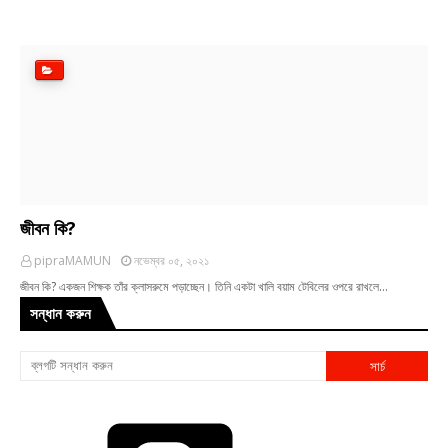
জীবন কি?
pipraMAMUN
নভেম্বর ০৫, ২০২১
জীবন কি? একজন শিক্ষক তাঁর ক্লাসরুমে পড়াচ্ছেন। তিনি একটা খালি বয়াম টেবিলের ওপরে রাখলে…
সন্ধান করুন