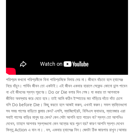
পরিশ্রম কখনো পরিশ্রমীকে বিনা পারিশ্রমিকে বিদায় দেয় না। জীবনে বাঁচতে হলে চ্যালেঞ্জ
নিয়ে বাঁচুন। পার্থিব জীবন তো একটাই। এই জীবন একবার হারালে সেকেন্ড কোনো চান্স পাবেন
না এই জীবনের স্বপ্ন পূরণের। Do or Die বলার দিন শেষ। যা করার তা আপনাকে
জীবিত অবস্থায় করে যেতে হবে। তাই আমি কঠিন ইস্পাতের মত দাঁড়িয়ে দাঁতে দাঁত চেপে
বলি Do before Die। কিছু করতে হলে আজই করুন, এখনই করুন। সফল ব্যক্তিগুলো
সব সময় পাশের বাড়িতে জন্মায় কেন? এসপি, ম্যাজিস্ট্রেট, বিসিএস ক্যাডার, ম্যানেজার এরা
সবাই পাশের বাড়ির মানুষ হয় কেন? কেন সেটা আপনি হতে পারেন না? স্বপ্ন তো আপনিও
দেখেন, তাহলে আপনার স্বপ্নগুলো কেন অন্যের ঘরে পূরণ হয়? কারণ আপনি স্বপ্ন দেখেন
কিন্তু Action এ যান না। . বস, একবার চ্যালেঞ্জ নিন। জেদটা ঠিক জায়গায় রাখুন।আমার