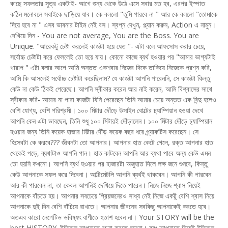
কাছে সফলতার সুত্র একটাই- আগে শুন্য থেকে উঠে এসে সবার মত হব, এরপর ইস্পাত
কঠিন মনোবলে সবাইকে ছাড়িয়ে যাব। কে বললো "তুমি পারবে না " আর কে বললো "তোমাকে
দিয়ে হবে না " এসব ভাবনার টাইম নেই বস। স্বপ্ন দেখুন, প্ল্যান করুন, Action এ নামুন।
দেখিয়ে দিন - You are not average, You are the Boss. You are
Unique. "আরেকটু চেষ্টা করলেই কাজটা হয়ে যেত "- এটা বলে আফসোস করার চেয়ে,
সর্বোচ্চ চেষ্টাটা করে ফেললেই তো হয়ে যায়। কোনো কাজে ব্যর্থ হওয়ার পর "আমার ভাগ্যটাই
খারাপ " এটা বলার আগে আমি অন্তত একশবার নিজের দিকে তাকিয়ে নিজেকে প্রশ্ন করি,
আমি কি আসলেই সর্বোচ্চ চেষ্টাটা করেছিলাম? যে কাজটা আপনি পারেননি, সে কাজটা কিন্তু
কেউ না কেউ ঠিকই পেরেছে। আপনি স্বীকার করেন আর নাই করেন, আমি বিশ্বাসের সাথে
স্বীকার করি- আমার না পারা কাজটা যিনি পেরেছেন তিনি আমার চেয়ে অন্তত এক বিন্দু হলেও
বেশি যোগ্য, বেশি পরিশ্রমী। ১০০ মিটার দৌঁড়ে উসাইন বোল্টের চ্যাম্পিয়ান হওয়া দেখে
আপনি কেন এটা ভাবছেন, তিনি শুধু ১০০ মিটারই দৌঁড়ালেন। ১০০ মিটার দৌঁড়ে চ্যাম্পিয়ান
হওয়ার জন্য তিনি কয়েক হাজার মিটার দৌঁড় কয়েক বছর ধরে প্র্যাকটিস করেছেন। সে
হিসেবটা কে করবে??? জীবনটা তো আপনার। আপনার হাত কেটে গেলে, রক্ত আপনার হাত
থেকেই পড়ে, ব্যথাটাও আপনি পান। হাত কাটবেন আপনি আর ব্যথা পাবে অন্য কেউ এমন
তো হয়নি কখনো। আপনি ব্যর্থ হওয়ার পর হাজারটা অজুহাত দিলে লক্ষ জনে শুনবে, কিন্তু
কেউ আপনাকে সফল করে দিবেনা। আল্টিমেটলি আপনি ব্যর্থই থাকবেন। আপনি কী পারবেন
আর কী পারবেন না, তা কেবল আপনিই দেখিয়ে দিতে পারেন। নিজে নিজে শ্বাস নিয়েই
আপনাকে বাঁচতে হয়। আপনার সবচেয়ে প্রিয়জনেরও সাধ্য নেই নিজে একটু বেশি শ্বাস নিয়ে
আপনাকে দুই দিন বেশি বাঁচিয়ে রাখতে। আপনার জীবনের সবকিছু আপনাকেই করতে হবে।
অতএব কারো নেগেটিভ ভবিষ্যৎ বাণীতে হতাশ হবেন না। Your STORY will be the
best HISTORY. ইতিহাস আপনাকে রচনা করতে হবেনা। বরং আপনাকে নিয়েই ইতিহাস